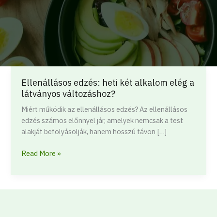
Ellenállásos edzés: heti két alkalom elég a
Ellenállásos
látványos változáshoz?
edzés:
heti
Miért működik az ellenállásos edzés? Az ellenállásos
két
edzés számos előnnyel jár, amelyek nemcsak a test
alkalom
alakját befolyásolják, hanem hosszú távon […]
elég
a
Read More »
látványos
változáshoz?