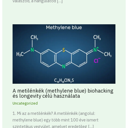
válaszod, a hangulatod […]
A metilénkék (methylene blue) biohacking
és longevity célú használata
Uncategorized
1. Mi az a metilénkék? A metilénkék (angolul:
methylene blue) egy több mint 100 éve ismert
szintetikus vegyület, amelyet eredetileg […]