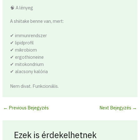
🧠 A lényeg
A shiitake benne van, mert:
✔ immunrendszer
✔ lipidprofil
✔ mikrobiom
✔ ergothioneine
✔ mitokondrium
✔ alacsony kalória
Nem divat. Funkcionális.
←
Previous Bejegyzés
Next Bejegyzés
→
Ezek is érdekelhetnek