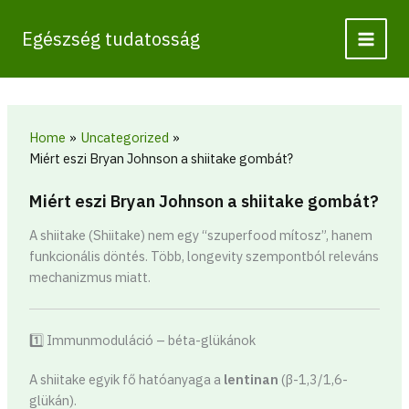
Skip
to
Egészség tudatosság
content
Home
Uncategorized
Miért eszi Bryan Johnson a shiitake gombát?
Miért eszi Bryan Johnson a shiitake gombát?
A shiitake (
Shiitake
) nem egy “szuperfood mítosz”, hanem
funkcionális döntés. Több, longevity szempontból releváns
mechanizmus miatt.
1️⃣ Immunmoduláció – béta-glükánok
A shiitake egyik fő hatóanyaga a
lentinan
(β-1,3/1,6-
glükán).