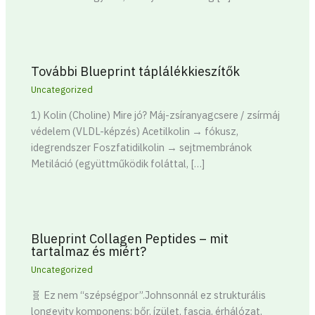
További Blueprint táplálékkieszítők
Uncategorized
1) Kolin (Choline) Mire jó? Máj-zsíranyagcsere / zsírmáj
védelem (VLDL-képzés) Acetilkolin → fókusz,
idegrendszer Foszfatidilkolin → sejtmembránok
Metiláció (együttműködik foláttal, […]
Blueprint Collagen Peptides – mit
tartalmaz és miért?
Uncategorized
🧬 Ez nem “szépségpor”.Johnsonnál ez strukturális
longevity komponens: bőr, ízület, fascia, érhálózat,