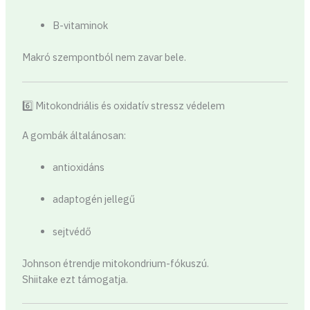
B-vitaminok
Makró szempontból nem zavar bele.
6️⃣ Mitokondriális és oxidatív stressz védelem
A gombák általánosan:
antioxidáns
adaptogén jellegű
sejtvédő
Johnson étrendje mitokondrium-fókuszú.
Shiitake ezt támogatja.