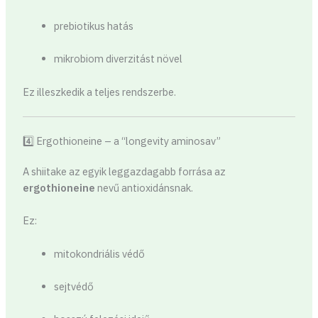
prebiotikus hatás
mikrobiom diverzitást növel
Ez illeszkedik a teljes rendszerbe.
4️⃣ Ergothioneine – a “longevity aminosav”
A shiitake az egyik leggazdagabb forrása az
ergothioneine
nevű antioxidánsnak.
Ez:
mitokondriális védő
sejtvédő