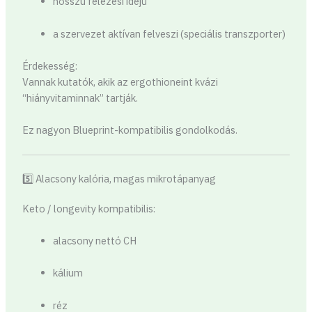
hosszú felezési idejű
a szervezet aktívan felveszi (speciális transzporter)
Érdekesség:
Vannak kutatók, akik az ergothioneint kvázi
“hiányvitaminnak” tartják.
Ez nagyon Blueprint-kompatibilis gondolkodás.
5️⃣ Alacsony kalória, magas mikrotápanyag
Keto / longevity kompatibilis:
alacsony nettó CH
kálium
réz