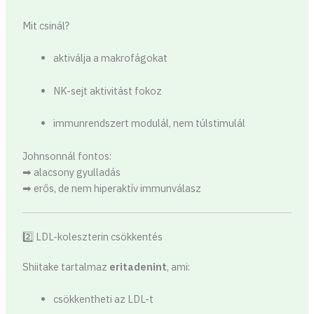
Mit csinál?
aktiválja a makrofágokat
NK-sejt aktivitást fokoz
immunrendszert modulál, nem túlstimulál
Johnsonnál fontos:
➡ alacsony gyulladás
➡ erős, de nem hiperaktív immunválasz
2️⃣ LDL-koleszterin csökkentés
Shiitake tartalmaz
eritadenint
, ami:
csökkentheti az LDL-t