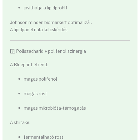
javíthatja a lipidprofilt
Johnson minden biomarkert optimalizál.
A lipidpanel nála kulcskérdés.
3️⃣ Poliszacharid + polifenol szinergia
A Blueprint étrend:
magas polifenol
magas rost
magas mikrobióta-támogatás
A shiitake:
fermentálható rost