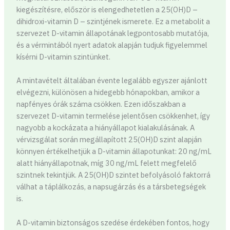
kiegészítésre, először is elengedhetetlen a 25(OH)D –
dihidroxi-vitamin D – szintjének ismerete. Ez a metabolit a
szervezet D-vitamin állapotának legpontosabb mutatója,
és a vérmintából nyert adatok alapján tudjuk figyelemmel
kísérni D-vitamin szintünket.
A mintavételt általában évente legalább egyszer ajánlott
elvégezni, különösen a hidegebb hónapokban, amikor a
napfényes órák száma csökken. Ezen időszakban a
szervezet D-vitamin termelése jelentősen csökkenhet, így
nagyobb a kockázata a hiányállapot kialakulásának. A
vérvizsgálat során megállapított 25(OH)D szint alapján
könnyen értékelhetjük a D-vitamin állapotunkat: 20 ng/mL
alatt hiányállapotnak, míg 30 ng/mL felett megfelelő
szintnek tekintjük. A 25(OH)D szintet befolyásoló faktorrá
válhat a táplálkozás, a napsugárzás és a társbetegségek
is.
A D-vitamin biztonságos szedése érdekében fontos, hogy