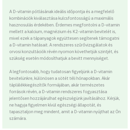
A D-vitamin pótlásának ideális időpontja és a megfelelő
kombinációk kiválasztása kulcsfontosságú a maximális
hasznosulás érdekében. Érdemes megfontolni a D-vitamin
mellett a kalcium, magnézium és K2-vitamin bevitelét is,
mivel ezek a tápanyagok együttesen segítenek támogatni
a D-vitamin hatásait. A rendszeres szűrővizsgálatok és
orvosi konzultációk révén nyomon követhetjük szintjét, és
szükség esetén módosíthatjuk a bevitt mennyiséget.
A legfontosabb, hogy tudatosan figyeljünk a D-vitamin
bevitelünkre, különösen a sötét téli hónapokban. Akár
táplálékkiegészítők formájában, akár természetes
források révén, a D-vitamin rendszeres fogyasztása
jelentősen hozzájárulhat egészségünk javításához. Kérjük,
ne hagyja figyelmen kívül egészségi állapotát, és
tapasztaljon meg mindent, amit a D-vitamin nyújthat az Ön
számára.