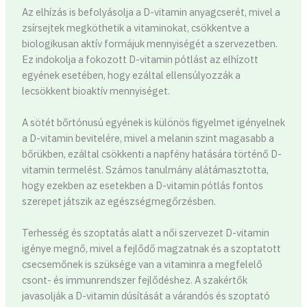
Az elhízás is befolyásolja a D-vitamin anyagcserét, mivel a
zsírsejtek megköthetik a vitaminokat, csökkentve a
biologikusan aktív formájuk mennyiségét a szervezetben.
Ez indokolja a fokozott D-vitamin pótlást az elhízott
egyének esetében, hogy ezáltal ellensúlyozzák a
lecsökkent bioaktív mennyiséget.
A sötét bőrtónusú egyének is különös figyelmet igényelnek
a D-vitamin bevitelére, mivel a melanin szint magasabb a
bőrükben, ezáltal csökkenti a napfény hatására történő D-
vitamin termelést. Számos tanulmány alátámasztotta,
hogy ezekben az esetekben a D-vitamin pótlás fontos
szerepet játszik az egészségmegőrzésben.
Terhesség és szoptatás alatt a női szervezet D-vitamin
igénye megnő, mivel a fejlődő magzatnak és a szoptatott
csecsemőnek is szüksége van a vitaminra a megfelelő
csont- és immunrendszer fejlődéshez. A szakértők
javasolják a D-vitamin dúsítását a várandós és szoptató