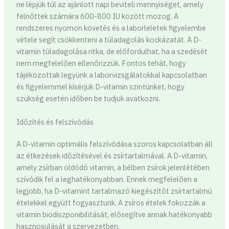
ne lépjük túl az ajánlott napi beviteli mennyiséget, amely
felnőttek számára 600-800 IU között mozog. A
rendszeres nyomon követés és a laborleletek figyelembe
vétele segít csökkenteni a túladagolás kockázatát. A D-
vitamin túladagolása ritka, de előfordulhat, ha a szedését
nem megfelelően ellenőrizzük. Fontos tehát, hogy
tájékozottak legyünk a laborvizsgálatokkal kapcsolatban
és figyelemmel kísérjük D-vitamin szintünket, hogy
szükség esetén időben be tudjuk avatkozni.
Időzítés és felszívódás
A D-vitamin optimális felszívódása szoros kapcsolatban áll
az étkezések időzítésével és zsírtartalmával. A D-vitamin,
amely zsírban oldódó vitamin, a bélben zsírok jelenlétében
szívódik fel a leghatékonyabban. Ennek megfelelően a
legjobb, ha D-vitamint tartalmazó kiegészítőt zsírtartalmú
ételekkel együtt fogyasztunk. A zsíros ételek fokozzák a
vitamin biodiszponibilitását, elősegítve annak hatékonyabb
hasznosulását a szervezetben.