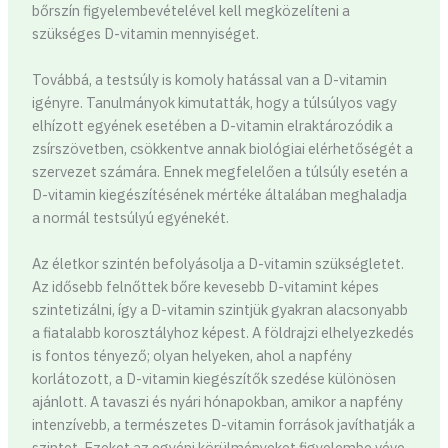
bőrszín figyelembevételével kell megközelíteni a
szükséges D-vitamin mennyiséget.
Továbbá, a testsúly is komoly hatással van a D-vitamin
igényre. Tanulmányok kimutatták, hogy a túlsúlyos vagy
elhízott egyének esetében a D-vitamin elraktározódik a
zsírszövetben, csökkentve annak biológiai elérhetőségét a
szervezet számára. Ennek megfelelően a túlsúly esetén a
D-vitamin kiegészítésének mértéke általában meghaladja
a normál testsúlyú egyénekét.
Az életkor szintén befolyásolja a D-vitamin szükségletet.
Az idősebb felnőttek bőre kevesebb D-vitamint képes
szintetizálni, így a D-vitamin szintjük gyakran alacsonyabb
a fiatalabb korosztályhoz képest. A földrajzi elhelyezkedés
is fontos tényező; olyan helyeken, ahol a napfény
korlátozott, a D-vitamin kiegészítők szedése különösen
ajánlott. A tavaszi és nyári hónapokban, amikor a napfény
intenzívebb, a természetes D-vitamin források javíthatják a
szintet. Ezeket az egyéni körülményeket figyelembe véve