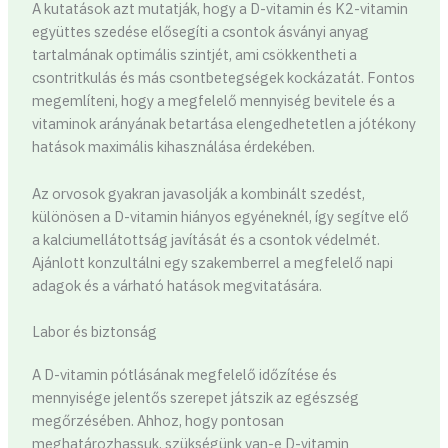
A kutatások azt mutatják, hogy a D-vitamin és K2-vitamin
együttes szedése elősegíti a csontok ásványi anyag
tartalmának optimális szintjét, ami csökkentheti a
csontritkulás és más csontbetegségek kockázatát. Fontos
megemlíteni, hogy a megfelelő mennyiség bevitele és a
vitaminok arányának betartása elengedhetetlen a jótékony
hatások maximális kihasználása érdekében.
Az orvosok gyakran javasolják a kombinált szedést,
különösen a D-vitamin hiányos egyéneknél, így segítve elő
a kalciumellátottság javítását és a csontok védelmét.
Ajánlott konzultálni egy szakemberrel a megfelelő napi
adagok és a várható hatások megvitatására.
Labor és biztonság
A D-vitamin pótlásának megfelelő időzítése és
mennyisége jelentős szerepet játszik az egészség
megőrzésében. Ahhoz, hogy pontosan
meghatározhassuk, szükségünk van-e D-vitamin