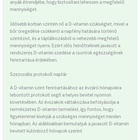
anyák étrendjébe, hogy biztosítani lehessen a megfelelő
mennyiséget.
Idősebb korban szintén nő a D-vitamin szükséglet, mivel a
bőr öregedése csökkenti a napfény hatására történő
szintézist, és a táplálkozásból is nehezebb megfelelő
mennyiséget nyerni. Ezért idős felnőtteknek javasolt a
rendszeres D-vitamin szedése a csontok egészségének
fenntartása érdekében.
Szezonális protokoll naptár
A D-vitamin szint fenntartásához az évzáró hónapokra
lebontott protokoll segít a helyes bevitel nyomon
követésében. Az évszakok váltakozása befolyásolja a
természetes D-vitamin termelést, így fontos, hogy
figyelemmel kísérjük a szükséges mennyiséget minden
hónapban. Az alábbiakban bemutatjuk a javasolt D-vitamin
bevitelt különböző hónapok szerint.