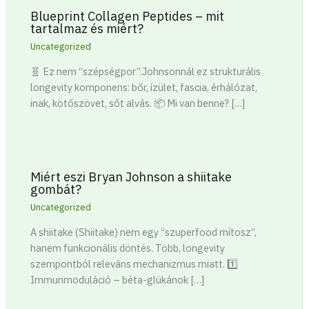
Blueprint Collagen Peptides – mit
tartalmaz és miért?
Uncategorized
🧬 Ez nem “szépségpor”.Johnsonnál ez strukturális
longevity komponens: bőr, ízület, fascia, érhálózat,
inak, kötőszövet, sőt alvás. 📦 Mi van benne? […]
Miért eszi Bryan Johnson a shiitake
gombát?
Uncategorized
A shiitake (Shiitake) nem egy “szuperfood mítosz”,
hanem funkcionális döntés. Több, longevity
szempontból releváns mechanizmus miatt. 1️⃣
Immunmoduláció – béta-glükánok […]