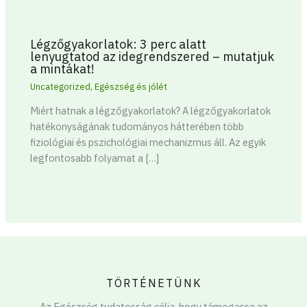
Légzőgyakorlatok: 3 perc alatt
lenyugtatod az idegrendszered – mutatjuk
a mintákat!
Uncategorized
,
Egészség és jólét
Miért hatnak a légzőgyakorlatok? A légzőgyakorlatok
hatékonyságának tudományos hátterében több
fiziológiai és pszichológiai mechanizmus áll. Az egyik
legfontosabb folyamat a […]
TÖRTÉNETÜNK
Az Egészség tudatosság célja, hogy támogassa az