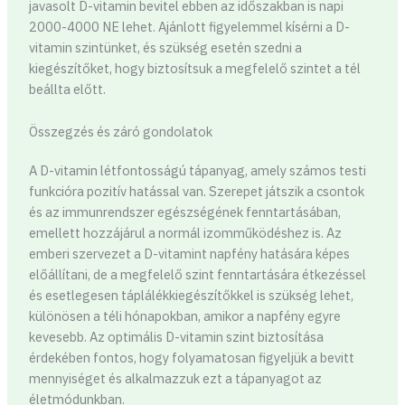
javasolt D-vitamin bevitel ebben az időszakban is napi
2000-4000 NE lehet. Ajánlott figyelemmel kísérni a D-
vitamin szintünket, és szükség esetén szedni a
kiegészítőket, hogy biztosítsuk a megfelelő szintet a tél
beállta előtt.
Összegzés és záró gondolatok
A D-vitamin létfontosságú tápanyag, amely számos testi
funkcióra pozitív hatással van. Szerepet játszik a csontok
és az immunrendszer egészségének fenntartásában,
emellett hozzájárul a normál izomműködéshez is. Az
emberi szervezet a D-vitamint napfény hatására képes
előállítani, de a megfelelő szint fenntartására étkezéssel
és esetlegesen táplálékkiegészítőkkel is szükség lehet,
különösen a téli hónapokban, amikor a napfény egyre
kevesebb. Az optimális D-vitamin szint biztosítása
érdekében fontos, hogy folyamatosan figyeljük a bevitt
mennyiséget és alkalmazzuk ezt a tápanyagot az
életmódunkban.