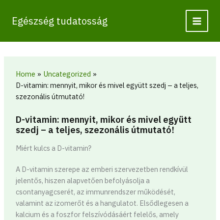
Skip
to
Egészség tudatosság
content
Home
Uncategorized
D-vitamin: mennyit, mikor és mivel együtt szedj – a teljes,
szezonális útmutató!
D-vitamin: mennyit, mikor és mivel együtt
szedj – a teljes, szezonális útmutató!
Miért kulcs a D-vitamin?
A D-vitamin szerepe az emberi szervezetben rendkívül
jelentős, hiszen alapvetően befolyásolja a
csontanyagcserét, az immunrendszer működését,
valamint az izomerőt és a hangulatot. Elsődlegesen a
kalcium és a foszfor felszívódásáért felelős, amely