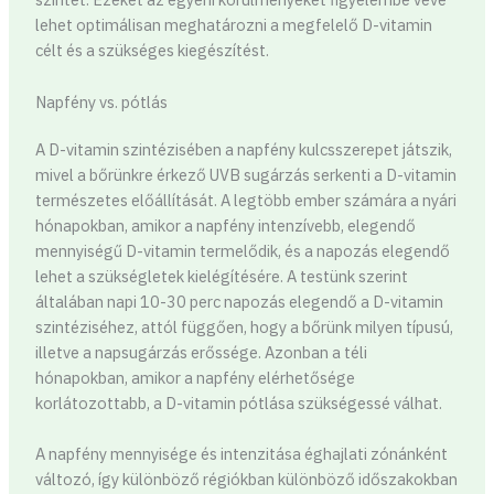
lehet optimálisan meghatározni a megfelelő D-vitamin
célt és a szükséges kiegészítést.
Napfény vs. pótlás
A D-vitamin szintézisében a napfény kulcsszerepet játszik,
mivel a bőrünkre érkező UVB sugárzás serkenti a D-vitamin
természetes előállítását. A legtöbb ember számára a nyári
hónapokban, amikor a napfény intenzívebb, elegendő
mennyiségű D-vitamin termelődik, és a napozás elegendő
lehet a szükségletek kielégítésére. A testünk szerint
általában napi 10-30 perc napozás elegendő a D-vitamin
szintéziséhez, attól függően, hogy a bőrünk milyen típusú,
illetve a napsugárzás erőssége. Azonban a téli
hónapokban, amikor a napfény elérhetősége
korlátozottabb, a D-vitamin pótlása szükségessé válhat.
A napfény mennyisége és intenzitása éghajlati zónánként
változó, így különböző régiókban különböző időszakokban