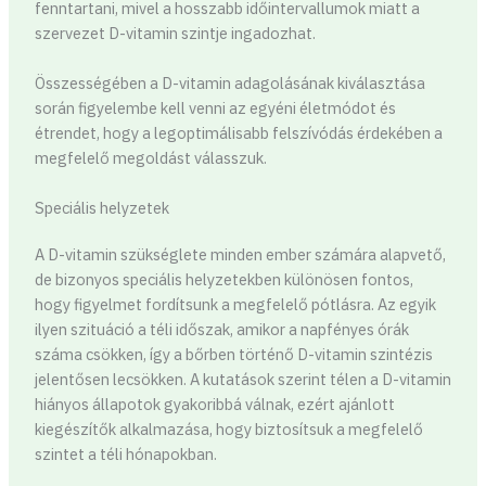
fenntartani, mivel a hosszabb időintervallumok miatt a
szervezet D-vitamin szintje ingadozhat.
Összességében a D-vitamin adagolásának kiválasztása
során figyelembe kell venni az egyéni életmódot és
étrendet, hogy a legoptimálisabb felszívódás érdekében a
megfelelő megoldást válasszuk.
Speciális helyzetek
A D-vitamin szükséglete minden ember számára alapvető,
de bizonyos speciális helyzetekben különösen fontos,
hogy figyelmet fordítsunk a megfelelő pótlásra. Az egyik
ilyen szituáció a téli időszak, amikor a napfényes órák
száma csökken, így a bőrben történő D-vitamin szintézis
jelentősen lecsökken. A kutatások szerint télen a D-vitamin
hiányos állapotok gyakoribbá válnak, ezért ajánlott
kiegészítők alkalmazása, hogy biztosítsuk a megfelelő
szintet a téli hónapokban.