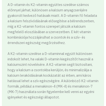
A D-vitamin és K2-vitamin együttes szedése számos
előnnyel járhat, különösen a kalcium anyagcseréjére
gyakorolt kedvező hatásaik miatt. A D-vitamin fő feladata
a kalcium felszívódásának elősegítése a bélrendszerben,
míg a K2-vitamin fontos szerepet játszik a kalcium
megfelelő eloszlásában a szervezetben. E két vitamin
kombinációja hozzájárulhat a csontok és a szív- és
érrendszeri egészség megőrzéséhez.
A K2-vitamin szedése a D-vitaminnal együtt különösen
indokolt lehet, ha valaki D-vitamin kiegészítőt használ a
kalciumszint növelésére. A K2-vitamin segít biztosítani,
hogy a kalcium a csontokba kerüljön, és minimalizálja a
kalcium lerakódásának kockázatát az érben, ami káros
hatással lehet a szív egészségére. A különböző K2-vitamin
formák, például a menakinon-4 (MK-4) és menakinon-7
(MK-7) használata során figyelembe kell venni az egyéni
igényeket és egészségi állapotot.