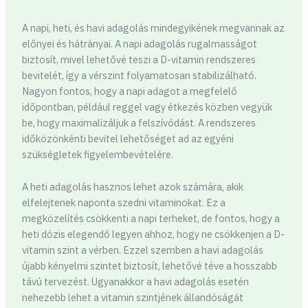
A napi, heti, és havi adagolás mindegyikének megvannak az
előnyei és hátrányai. A napi adagolás rugalmasságot
biztosít, mivel lehetővé teszi a D-vitamin rendszeres
bevitelét, így a vérszint folyamatosan stabilizálható.
Nagyon fontos, hogy a napi adagot a megfelelő
időpontban, például reggel vagy étkezés közben vegyük
be, hogy maximalizáljuk a felszívódást. A rendszeres
időközönkénti bevitel lehetőséget ad az egyéni
szükségletek figyelembevételére.
A heti adagolás hasznos lehet azok számára, akik
elfelejtenek naponta szedni vitaminokat. Ez a
megközelítés csökkenti a napi terheket, de fontos, hogy a
heti dózis elegendő legyen ahhoz, hogy ne csökkenjen a D-
vitamin szint a vérben. Ezzel szemben a havi adagolás
újabb kényelmi szintet biztosít, lehetővé téve a hosszabb
távú tervezést. Ugyanakkor a havi adagolás esetén
nehezebb lehet a vitamin szintjének állandóságát