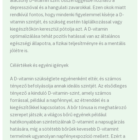
alacsony D-vitamin szint összefüggésbe hozható a
depresszióval és a hangulati zavarokkal. Ezen okok miatt
rendkívül fontos, hogy mindenki figyelemmel kísérje a D-
vitamin szintjét, és szükség esetén táplálkozással vagy
kiegészítőkön keresztül pótolja azt. A D-vitamin
optimalizálása tehát pozitív hatással van az általános
egészségi állapotra, a fizikai teljesítményre és a mentális
jólétre is.
Célértékek és egyéni igények
A D-vitamin szükséglete egyénenként eltér, és számos
tényező befolyásolja annak ideális szintjét. Az elsődleges
tényező a kiinduló D-vitamin-szint, amely számos
forrással, például a napfénnyel, az étrenddel és a
kiegészítőkkel kapcsolatos. A bőr tónusa is meghatározó
szerepet játszik; a világos bőrű egyének például
hatékonyabban szintetizálnak D-vitamint a napsugárzás
hatására, míg a sötétebb bőrűek kevesebb D-vitamint
termelnek ugyanolyan napfényexpozíció mellett. Ezért a