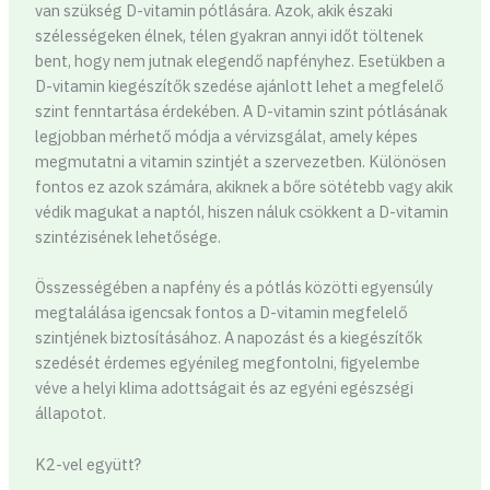
van szükség D-vitamin pótlására. Azok, akik északi
szélességeken élnek, télen gyakran annyi időt töltenek
bent, hogy nem jutnak elegendő napfényhez. Esetükben a
D-vitamin kiegészítők szedése ajánlott lehet a megfelelő
szint fenntartása érdekében. A D-vitamin szint pótlásának
legjobban mérhető módja a vérvizsgálat, amely képes
megmutatni a vitamin szintjét a szervezetben. Különösen
fontos ez azok számára, akiknek a bőre sötétebb vagy akik
védik magukat a naptól, hiszen náluk csökkent a D-vitamin
szintézisének lehetősége.
Összességében a napfény és a pótlás közötti egyensúly
megtalálása igencsak fontos a D-vitamin megfelelő
szintjének biztosításához. A napozást és a kiegészítők
szedését érdemes egyénileg megfontolni, figyelembe
véve a helyi klima adottságait és az egyéni egészségi
állapotot.
K2-vel együtt?