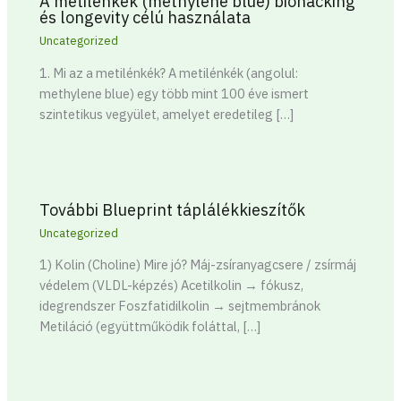
A metilénkék (methylene blue) biohacking
és longevity célú használata
Uncategorized
1. Mi az a metilénkék? A metilénkék (angolul:
methylene blue) egy több mint 100 éve ismert
szintetikus vegyület, amelyet eredetileg […]
További Blueprint táplálékkieszítők
Uncategorized
1) Kolin (Choline) Mire jó? Máj-zsíranyagcsere / zsírmáj
védelem (VLDL-képzés) Acetilkolin → fókusz,
idegrendszer Foszfatidilkolin → sejtmembránok
Metiláció (együttműködik foláttal, […]