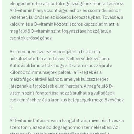
elengedhetetlen a csontok egészségének fenntartásához.
A D-vitamin hiánya csontlágyuláshoz és csontritkuláshoz
vezethet, különösen az idősebb korosztályban. Továbbá, a
kalcium és a D-vitamin közötti szoros kapcsolat miatt, a
megfelelő D-vitamin szint fogyasztása hozzájárul a
csontok erősségéhez.
Az immunrendszer szempontjából a D-vitamin
nélkülözhetetlen a fertőzések elleni védekezésben.
Kutatások kimutatták, hogy a D-vitamin hozzájárul a
különböző immunsejtek, például a T-sejtek és a
makrofágok aktiválásához, amelyek kulcsszerepet
játszanak a fertőzések elleni harcban. A megfelelő D-
vitamin szint fenntartása hozzájárulhat a gyulladások
csökkentéséhez és a krónikus betegségek megelőzéséhez
is.
A D-vitamin hatással van a hangulatra is, mivel részt vesz a
szerotonin, azaz a boldogsághormon termelésében. Az