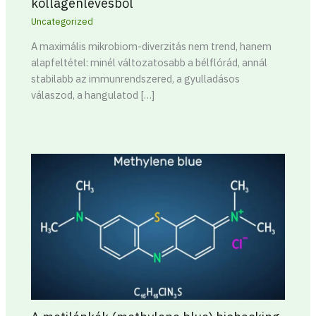
kollagénlevesből
Uncategorized
A maximális mikrobiom-diverzitás nem trend, hanem
alapfeltétel: minél változatosabb a bélflórád, annál
stabilabb az immunrendszered, a gyulladásos
válaszod, a hangulatod […]