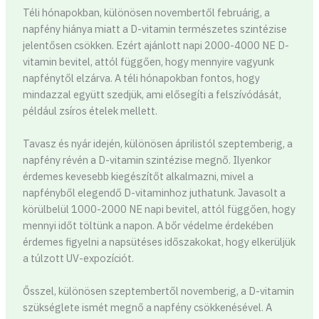
Téli hónapokban, különösen novembertől februárig, a
napfény hiánya miatt a D-vitamin természetes szintézise
jelentősen csökken. Ezért ajánlott napi 2000-4000 NE D-
vitamin bevitel, attól függően, hogy mennyire vagyunk
napfénytől elzárva. A téli hónapokban fontos, hogy
mindazzal együtt szedjük, ami elősegíti a felszívódását,
például zsíros ételek mellett.
Tavasz és nyár idején, különösen áprilistól szeptemberig, a
napfény révén a D-vitamin szintézise megnő. Ilyenkor
érdemes kevesebb kiegészítőt alkalmazni, mivel a
napfényből elegendő D-vitaminhoz juthatunk. Javasolt a
körülbelül 1000-2000 NE napi bevitel, attól függően, hogy
mennyi időt töltünk a napon. A bőr védelme érdekében
érdemes figyelni a napsütéses időszakokat, hogy elkerüljük
a túlzott UV-expozíciót.
Ősszel, különösen szeptembertől novemberig, a D-vitamin
szükséglete ismét megnő a napfény csökkenésével. A